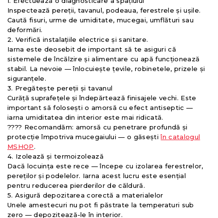
1. Efectuează o diagnosticare a spațiului
Inspectează pereții, tavanul, podeaua, ferestrele și ușile.
Caută fisuri, urme de umiditate, mucegai, umflături sau
deformări.
2. Verifică instalațiile electrice și sanitare.
Iarna este deosebit de important să te asiguri că
sistemele de încălzire și alimentare cu apă funcționează
stabil. La nevoie — înlocuiește țevile, robinetele, prizele și
siguranțele.
3. Pregătește pereții și tavanul
Curăță suprafețele și îndepărtează finisajele vechi. Este
important să folosești o amorsă cu efect antiseptic —
iarna umiditatea din interior este mai ridicată.
???? Recomandăm: amorsă cu penetrare profundă și
protecție împotriva mucegaiului — o găsești
în catalogul
MSHOP
.
4. Izolează și termoizolează
Dacă locuința este rece — începe cu izolarea ferestrelor,
pereților și podelelor. Iarna acest lucru este esențial
pentru reducerea pierderilor de căldură.
5. Asigură depozitarea corectă a materialelor
Unele amestecuri nu pot fi păstrate la temperaturi sub
zero — depozitează-le în interior.