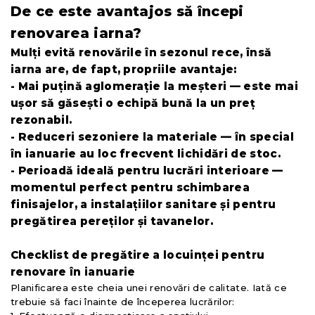
De ce este avantajos să începi
renovarea iarna?
Mulți evită renovările în sezonul rece, însă
iarna are, de fapt, propriile avantaje:
- Mai puțină aglomerație la meșteri — este mai
ușor să găsești o echipă bună la un preț
rezonabil.
- Reduceri sezoniere la materiale — în special
în ianuarie au loc frecvent lichidări de stoc.
- Perioadă ideală pentru lucrări interioare —
momentul perfect pentru schimbarea
finisajelor, a instalațiilor sanitare și pentru
pregătirea pereților și tavanelor.
Checklist de pregătire a locuinței pentru
renovare în ianuarie
Planificarea este cheia unei renovări de calitate. Iată ce
trebuie să faci înainte de începerea lucrărilor: