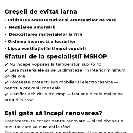
Greșeli de evitat iarna
- Utilizarea amestecurilor și etanșanților de vară
- Neglijarea amorsării
- Depozitarea materialelor la frig
- Ordinea incorectă a lucrărilor
- Lipsa ventilației în timpul vopsirii
Sfaturi de la specialiștii MSHOP
✔️ Nu începe vopsirea la temperaturi sub +5 °C
✔️ Lasă materialele să se „aclimateze” în interior minimum
24 de ore
✔️ Folosește protecții sub mobilier și electrocasnice —
pentru a preveni umezeala
✔️ Planifică achizițiile din timp — ianuarie = cele mai bune
prețuri în stoc
Ești gata să începi renovarea?
Pregătește-te corect pentru renovare — și vei obține un
rezultat care va dura ani la rând.
Tot ce ai nevoie găsești pe mshop.md. Ai nevoie de ajutor