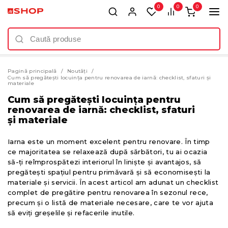
0
0
0
Pagină principală
Noutăți
Cum să pregătești locuința pentru renovarea de iarnă: checklist, sfaturi și
materiale
Cum să pregătești locuința pentru
renovarea de iarnă: checklist, sfaturi
și materiale
Iarna este un moment excelent pentru renovare. În timp
ce majoritatea se relaxează după sărbători, tu ai ocazia
să-ți reîmprospătezi interiorul în liniște și avantajos, să
pregătești spațiul pentru primăvară și să economisești la
materiale și servicii. În acest articol am adunat un checklist
complet de pregătire pentru renovarea în sezonul rece,
precum și o listă de materiale necesare, care te vor ajuta
să eviți greșelile și refacerile inutile.