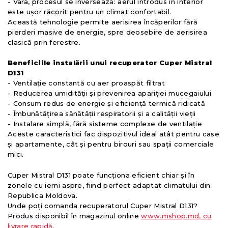
- Vara, procesul se inversează: aerul introdus în interior
este ușor răcorit pentru un climat confortabil.
Această tehnologie permite aerisirea încăperilor fără
pierderi masive de energie, spre deosebire de aerisirea
clasică prin ferestre.
Beneficiile instalării unui recuperator Cuper Mistral
D131
- Ventilație constantă cu aer proaspăt filtrat
- Reducerea umidității și prevenirea apariției mucegaiului
- Consum redus de energie și eficiență termică ridicată
- Îmbunătățirea sănătății respiratorii și a calității vieții
- Instalare simplă, fără sisteme complexe de ventilație
Aceste caracteristici fac dispozitivul ideal atât pentru case
și apartamente, cât și pentru birouri sau spații comerciale
mici.
Cuper Mistral D131 poate funcționa eficient chiar și în
zonele cu ierni aspre, fiind perfect adaptat climatului din
Republica Moldova.
Unde poți comanda recuperatorul Cuper Mistral D131?
Produs disponibil în magazinul online
www.mshop.md, cu
livrare rapidă.