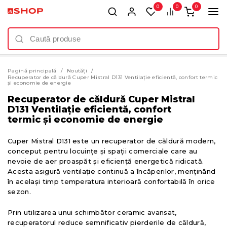
0
0
0
Pagină principală
Noutăți
Recuperator de căldură Cuper Mistral D131 Ventilație eficientă, confort termic
și economie de energie
Recuperator de căldură Cuper Mistral
D131 Ventilație eficientă, confort
termic și economie de energie
Cuper Mistral D131 este un recuperator de căldură modern,
conceput pentru locuințe și spații comerciale care au
nevoie de aer proaspăt și eficiență energetică ridicată.
Acesta asigură ventilație continuă a încăperilor, menținând
în același timp temperatura interioară confortabilă în orice
sezon.
Prin utilizarea unui schimbător ceramic avansat,
recuperatorul reduce semnificativ pierderile de căldură,