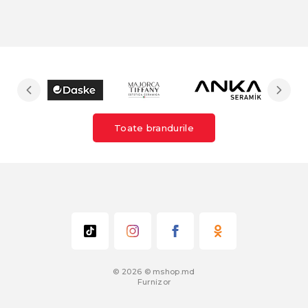
Toate brandurile
© 2026 © mshop.md
Furnizor