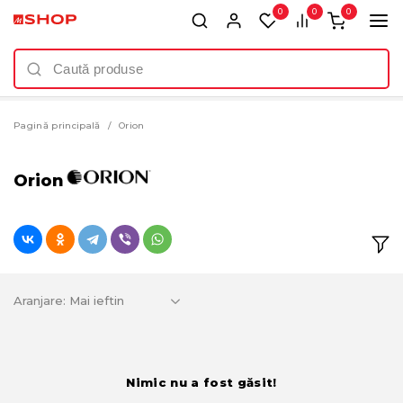
0
0
0
Pagină principală
Orion
Orion
Aranjare:
Nimic nu a fost găsit!