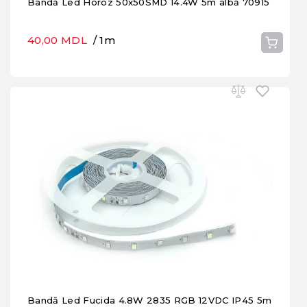
Bandă Led Horoz 50x50SMD 14.4W 5m albă 70915
40,00 MDL
/ 1m
Bandă Led Fucida 4.8W 2835 RGB 12VDC IP45 5m