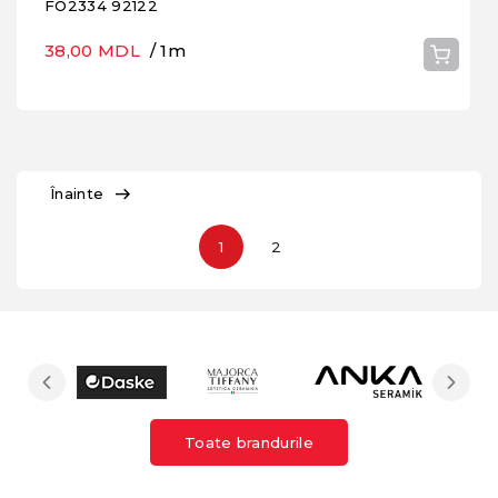
FO2334 92122
38,00 MDL
/ 1m
Înainte
1
2
Toate brandurile