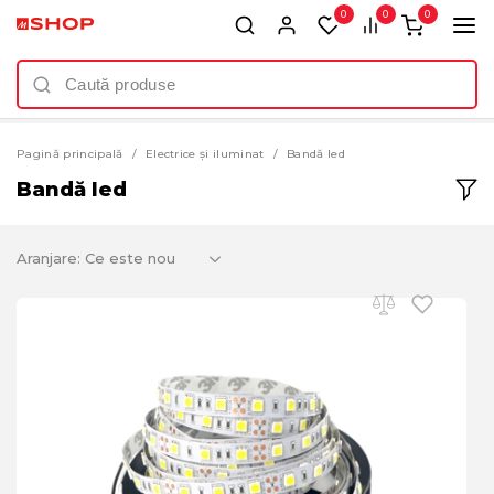
0
0
0
Pagină principală
Electrice și iluminat
Bandă led
Bandă led
Aranjare: