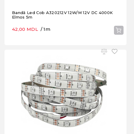
Bandă Led Cob A320212V 12W/M 12V DC 4000K
Elmos 5m
42,00 MDL
/ 1m