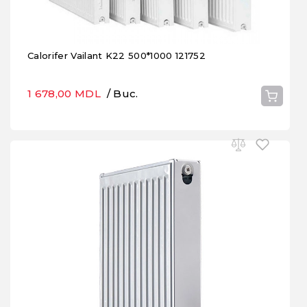
Calorifer Vailant K22 500*1000 121752
1 678,00 MDL
/ Buc.