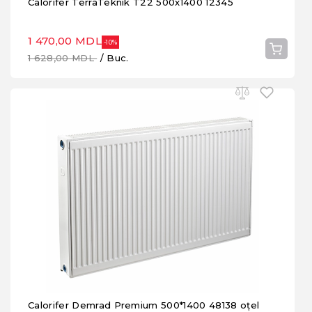
Calorifer TerraTeknik T22 500x1400 12345
1 470,00 MDL
-10%
1 628,00 MDL
/ Buc.
Calorifer Demrad Premium 500*1400 48138 oțel