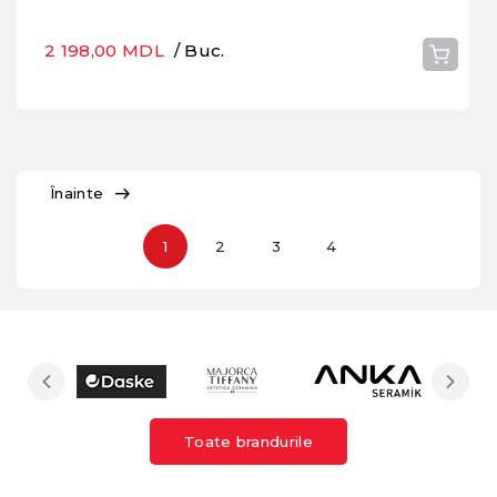
2 198,00 MDL
/ Buc.
Înainte
1
2
3
4
Toate brandurile