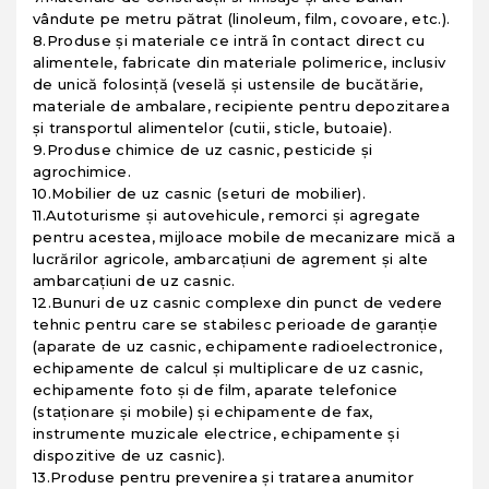
vândute pe metru pătrat (linoleum, film, covoare, etc.).
8.Produse și materiale ce intră în contact direct cu
alimentele, fabricate din materiale polimerice, inclusiv
de unică folosință (veselă și ustensile de bucătărie,
materiale de ambalare, recipiente pentru depozitarea
și transportul alimentelor (cutii, sticle, butoaie).
9.Produse chimice de uz casnic, pesticide și
agrochimice.
10.Mobilier de uz casnic (seturi de mobilier).
11.Autoturisme și autovehicule, remorci și agregate
pentru acestea, mijloace mobile de mecanizare mică a
lucrărilor agricole, ambarcațiuni de agrement și alte
ambarcațiuni de uz casnic.
12.Bunuri de uz casnic complexe din punct de vedere
tehnic pentru care se stabilesc perioade de garanție
(aparate de uz casnic, echipamente radioelectronice,
echipamente de calcul și multiplicare de uz casnic,
echipamente foto și de film, aparate telefonice
(staționare și mobile) și echipamente de fax,
instrumente muzicale electrice, echipamente și
dispozitive de uz casnic).
13.Produse pentru prevenirea și tratarea anumitor