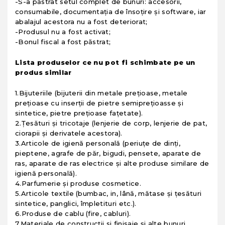
-S-a păstrat setul complet de bunuri: accesorii,
consumabile, documentația de însoțire și software, iar
abalajul acestora nu a fost deteriorat;
-Produsul nu a fost activat;
-Bonul fiscal a fost păstrat;
Lista produselor ce nu pot fi schimbate pe un
produs similar
​1.Bijuteriile (bijuterii din metale prețioase, metale
prețioase cu inserții de pietre semiprețioasse și
sintetice, pietre prețioase fațetate).
2.Țesături și tricotaje (lenjerie de corp, lenjerie de pat,
ciorapii și derivatele acestora).
3.Articole de igienă personală (periuțe de dinți,
pieptene, agrafe de păr, bigudi, pensete, aparate de
ras, aparate de ras electrice și alte produse similare de
igienă personală).
4.Parfumerie și produse cosmetice.
5.Articole textile (bumbac, in, lână, mătase și țesături
sintetice, panglici, împletituri etc.).
6.Produse de cablu (fire, cabluri).
7.Materiale de construcții si finisaje și alte bunuri