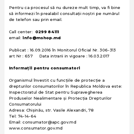
Pentru ca procesul să nu dureze mult timp, va fi bine
să informezi în prealabil consultații noștri pe numărul
de telefon sau prin email.
Call center:
0299 84111
email:
info@mshop.md
Publicat : 16.09.2016 în Monitorul Oficial Nr. 306-313
art Nr : 657 Data intrarii in vigoare : 16.03.2017
Informații pentru consumatori
Organismul învestit cu funcţiile de protecţie a
drepturilor consumatorilor în Republica Moldova este:
Inspectoratul de Stat pentru Supravegherea
Produselor Nealimentare şi Protecţia Drepturilor
Consumatorului
Adresa: Chişinău, str. Vasile Alexandri, 78
Tel: 74-14-64
Email: consumator@apc.gov.md
www.consumator.gov.md