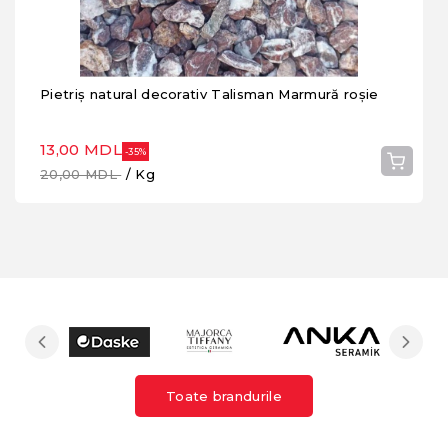
Pietriș natural decorativ Talisman Marmură roșie
13,00 MDL
-35%
20,00 MDL
/ Kg
Toate brandurile