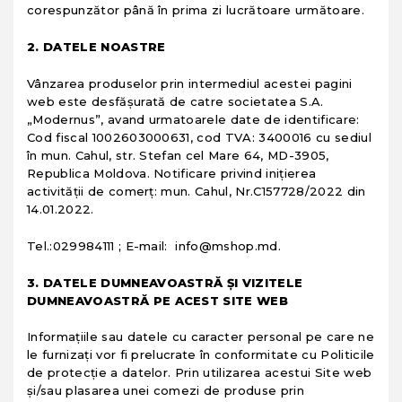
corespunzător până în prima zi lucrătoare următoare.
2. DATELE NOASTRE
Vânzarea produselor prin intermediul acestei pagini
web este desfăşurată de catre societatea S.A.
„Modernus”, avand urmatoarele date de identificare:
Cod fiscal 1002603000631, cod TVA: 3400016 cu sediul
în mun. Cahul, str. Stefan cel Mare 64, MD-3905,
Republica Moldova. Notificare privind inițierea
activității de comerț: mun. Cahul, Nr.C157728/2022 din
14.01.2022.
Tel.:029984111 ; E-mail: info@mshop.md.
3. DATELE DUMNEAVOASTRĂ ŞI VIZITELE
DUMNEAVOASTRĂ PE ACEST SITE WEB
Informaţiile sau datele cu caracter personal pe care ne
le furnizaţi vor fi prelucrate în conformitate cu Politicile
de protecţie a datelor. Prin utilizarea acestui Site web
şi/sau plasarea unei comezi de produse prin