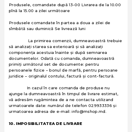
Produsele, comandate după 13-00 Livrarea de la 10.00
pînă la 15.00 a zilei următoare
Produsele comandate în partea a doua a zilei de
sîmbătă sau duminică Se livrează luni
La primirea comenzii, dumneavoastră trebuie
să analizaţi starea sa exterioară şi să analizaţi
componenţa acestuia înainte şi după semnarea
documentelor. Odată cu comanda, dumneavoastră
primiţi următorul set de documente: pentru
persoanele fizice – bonul de marfă, pentru persoane
juridice – originalul contului, factură şi cont-factură.
In cazul în care comanda de produse nu
ajunge la dumneavoastră în timpul de livrare estimat,
vă adresăm rugămintea de a ne contacta utilizand
urmatoarele date: numărul de telefon 029933336 şi
urmatoarea adresa de e-mail: info@mshop.md.
10. IMPOSIBILITATEA DE LIVRARE