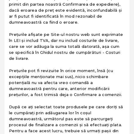
primit din partea noastră Confirmarea de expediere),
dacă eroarea de preţ este evidentă, inconfundabilă şi
ar fi putut fi identificată în mod rezonabil de
dumneavoastră ca fiind o eroare.
Preţurile afişate pe Site-ul nostru web sunt exprimate
în LEI și includ TVA, dar nu includ costurile de livrare,
care se vor adăuga la suma totală datorată, aşa cum
se specifică în Ghidul nostru de cumpărături - Costuri
de livrare.
Preţurile pot fi revizuite în orice moment, însă (cu
excepţiile menţionate mai sus), nicio schimbare
potenţială nu va afecta vreo comandă a
dumneavoastră pentru care, anterior modificării
preţurilor, a fost trimisă deja o Confirmare a comenzii.
După ce aţi selectat toate produsele pe care doriţi să
le cumpăraţi prin adăugarea lor în coşul
dumneavoastră, următorul pas este să parcurgeţi
procesul de finalizare a comenzii şi să efectuaţi plata.
Pentru a face acest lucru, trebuie să urmaţi paşii din