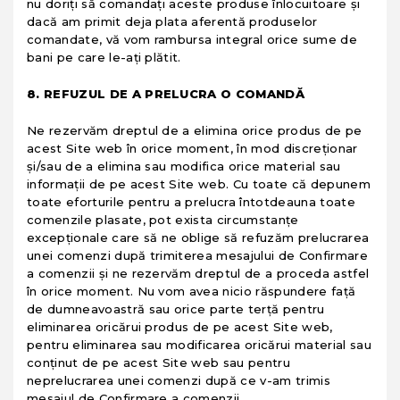
nu doriţi să comandaţi aceste produse înlocuitoare şi
dacă am primit deja plata aferentă produselor
comandate, vă vom rambursa integral orice sume de
bani pe care le-aţi plătit.
8. REFUZUL DE A PRELUCRA O COMANDĂ
Ne rezervăm dreptul de a elimina orice produs de pe
acest Site web în orice moment, în mod discreţionar
şi/sau de a elimina sau modifica orice material sau
informaţii de pe acest Site web. Cu toate că depunem
toate eforturile pentru a prelucra întotdeauna toate
comenzile plasate, pot exista circumstanţe
excepţionale care să ne oblige să refuzăm prelucrarea
unei comenzi după trimiterea mesajului de Confirmare
a comenzii şi ne rezervăm dreptul de a proceda astfel
în orice moment. Nu vom avea nicio răspundere faţă
de dumneavoastră sau orice parte terţă pentru
eliminarea oricărui produs de pe acest Site web,
pentru eliminarea sau modificarea oricărui material sau
conţinut de pe acest Site web sau pentru
neprelucrarea unei comenzi după ce v-am trimis
mesajul de Confirmare a comenzii.