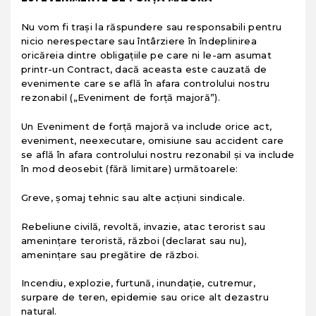
Nu vom fi traşi la răspundere sau responsabili pentru
nicio nerespectare sau întârziere în îndeplinirea
oricăreia dintre obligaţiile pe care ni le-am asumat
printr-un Contract, dacă aceasta este cauzată de
evenimente care se află în afara controlului nostru
rezonabil („Eveniment de forţă majoră”).
Un Eveniment de forţă majoră va include orice act,
eveniment, neexecutare, omisiune sau accident care
se află în afara controlului nostru rezonabil şi va include
în mod deosebit (fără limitare) următoarele:
Greve, şomaj tehnic sau alte acţiuni sindicale.
Rebeliune civilă, revoltă, invazie, atac terorist sau
ameninţare teroristă, război (declarat sau nu),
ameninţare sau pregătire de război.
Incendiu, explozie, furtună, inundaţie, cutremur,
surpare de teren, epidemie sau orice alt dezastru
natural.