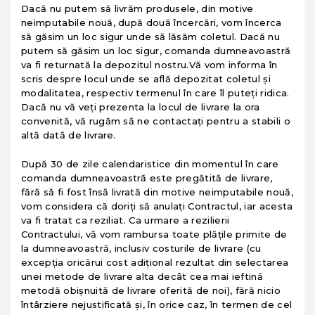
Dacă nu putem să livrăm produsele, din motive
neimputabile nouă, după două încercări, vom încerca
să găsim un loc sigur unde să lăsăm coletul. Dacă nu
putem să găsim un loc sigur, comanda dumneavoastră
va fi returnată la depozitul nostru.Vă vom informa în
scris despre locul unde se află depozitat coletul şi
modalitatea, respectiv termenul în care îl puteţi ridica.
Dacă nu vă veţi prezenta la locul de livrare la ora
convenită, vă rugăm să ne contactaţi pentru a stabili o
altă dată de livrare.
După 30 de zile calendaristice din momentul în care
comanda dumneavoastră este pregătită de livrare,
fără să fi fost însă livrată din motive neimputabile nouă,
vom considera că doriţi să anulaţi Contractul, iar acesta
va fi tratat ca reziliat. Ca urmare a rezilierii
Contractului, vă vom rambursa toate plăţile primite de
la dumneavoastră, inclusiv costurile de livrare (cu
excepţia oricărui cost adiţional rezultat din selectarea
unei metode de livrare alta decât cea mai ieftină
metodă obişnuită de livrare oferită de noi), fără nicio
întârziere nejustificată şi, în orice caz, în termen de cel