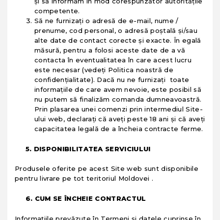
și să informăm în mod corespunzător autoritățile
competente.
Să ne furnizați o adresă de e-mail, nume /
prenume, cod personal, o adresă poștală și/sau
alte date de contact corecte și exacte. În egală
măsură, pentru a folosi aceste date de a vă
contacta în eventualitatea în care acest lucru
este necesar (vedeți Politica noastră de
confidențialitate). Dacă nu ne furnizați toate
informațiile de care avem nevoie, este posibil să
nu putem să finalizăm comanda dumneavoastră.
Prin plasarea unei comenzi prin intermediul Site-
ului web, declarați că aveți peste 18 ani și că aveți
capacitatea legală de a încheia contracte ferme.
5.
DISPONIBILITATEA SERVICIULUI
Produsele oferite pe acest Site web sunt disponibile
pentru livrare pe tot teritoriul Moldovei .
6. CUM SE ÎNCHEIE CONTRACTUL
Informaţiile prevăzute în Termeni şi datele cuprinse în