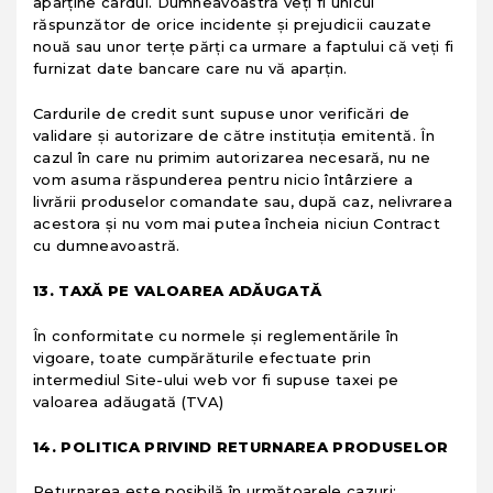
aparţine cardul. Dumneavoastră veţi fi unicul
răspunzător de orice incidente şi prejudicii cauzate
nouă sau unor terţe părţi ca urmare a faptului că veţi fi
furnizat date bancare care nu vă aparţin.
Cardurile de credit sunt supuse unor verificări de
validare şi autorizare de către instituţia emitentă. În
cazul în care nu primim autorizarea necesară, nu ne
vom asuma răspunderea pentru nicio întârziere a
livrării produselor comandate sau, după caz, nelivrarea
acestora şi nu vom mai putea încheia niciun Contract
cu dumneavoastră.
13. TAXĂ PE VALOAREA ADĂUGATĂ
În conformitate cu normele şi reglementările în
vigoare, toate cumpărăturile efectuate prin
intermediul Site-ului web vor fi supuse taxei pe
valoarea adăugată (TVA)
14. POLITICA PRIVIND RETURNAREA PRODUSELOR
Returnarea este posibilă în următoarele cazuri: