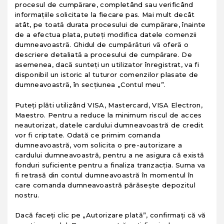
procesul de cumpărare, completând sau verificând
informaţiile solicitate la fiecare pas. Mai mult decât
atât, pe toată durata procesului de cumpărare, înainte
de a efectua plata, puteţi modifica datele comenzii
dumneavoastră. Ghidul de cumpărături vă oferă o
descriere detaliată a procesului de cumpărare. De
asemenea, dacă sunteţi un utilizator înregistrat, va fi
disponibil un istoric al tuturor comenzilor plasate de
dumneavoastră, în secţiunea „Contul meu”.
Puteţi plăti utilizând VISA, Mastercard, VISA Electron,
Maestro. Pentru a reduce la minimum riscul de acces
neautorizat, datele cardului dumneavoastră de credit
vor fi criptate. Odată ce primim comanda
dumneavoastră, vom solicita o pre-autorizare a
cardului dumneavoastră, pentru a ne asigura că există
fonduri suficiente pentru a finaliza tranzacţia. Suma va
fi retrasă din contul dumneavoastră în momentul în
care comanda dumneavoastră părăseşte depozitul
nostru.
Dacă faceţi clic pe „Autorizare plată”, confirmaţi că vă