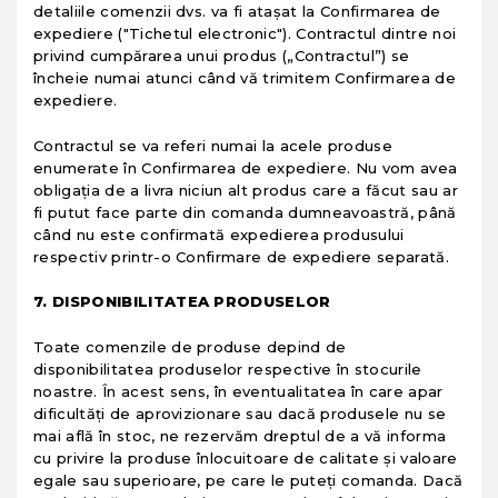
detaliile comenzii dvs. va fi ataşat la Confirmarea de
expediere ("Tichetul electronic"). Contractul dintre noi
privind cumpărarea unui produs („Contractul”) se
încheie numai atunci când vă trimitem Confirmarea de
expediere.
Contractul se va referi numai la acele produse
enumerate în Confirmarea de expediere. Nu vom avea
obligaţia de a livra niciun alt produs care a făcut sau ar
fi putut face parte din comanda dumneavoastră, până
când nu este confirmată expedierea produsului
respectiv printr-o Confirmare de expediere separată.
7. DISPONIBILITATEA PRODUSELOR
Toate comenzile de produse depind de
disponibilitatea produselor respective în stocurile
noastre. În acest sens, în eventualitatea în care apar
dificultăţi de aprovizionare sau dacă produsele nu se
mai află în stoc, ne rezervăm dreptul de a vă informa
cu privire la produse înlocuitoare de calitate şi valoare
egale sau superioare, pe care le puteţi comanda. Dacă