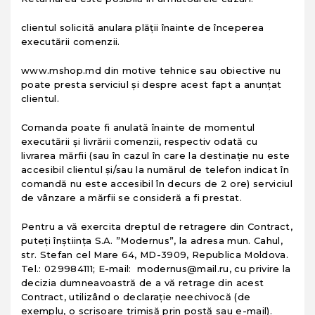
clientul solicită anulara plăţii înainte de începerea
executării comenzii.
www.mshop.md din motive tehnice sau obiective nu
poate presta serviciul şi despre acest fapt a anunţat
clientul.
Comanda poate fi anulată înainte de momentul
executării şi livrării comenzii, respectiv odată cu
livrarea mărfii (sau în cazul în care la destinaţie nu este
accesibil clientul şi/sau la numărul de telefon indicat în
comandă nu este accesibil în decurs de 2 ore) serviciul
de vânzare a mărfii se consideră a fi prestat.
Pentru a vă exercita dreptul de retragere din Contract,
puteţi înştiinţa S.A. ”Modernus”, la adresa mun. Cahul,
str. Stefan cel Mare 64, MD-3909, Republica Moldova.
Tel.: 029984111; E-mail: modernus@mail.ru, cu privire la
decizia dumneavoastră de a vă retrage din acest
Contract, utilizând o declaraţie neechivocă (de
exemplu, o scrisoare trimisă prin poştă sau e-mail).