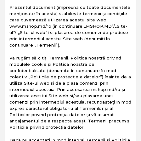
Prezentul document (împreună cu toate documentele
menţionate în acesta) stabileşte termenii şi condiţiile
care guvernează utilizarea acestui site web
www.mshop.md/ro (în continuare „MSHOP.MD”/„Site-
ul”/ „Site-ul web”) şi plasarea de comenzi de produse
prin intermediul acestui Site web (denumiţi în
continuare „Termenii”).
Vă rugăm să citiţi Termenii, Politica noastră privind
modulele cookie şi Politica noastră de
confidenţialitate (denumite în continuare în mod
colectiv „Politicile de protecţie a datelor”) înainte de a
utiliza Site-ul web si de a plasa comenzi prin
intermediul acestuia. Prin accesarea mshop.md/ro şi
utilizarea acestui Site web şi/sau plasarea unei
comenzi prin intermediul acestuia, recunoaşteţi in mod
expres caracterul obligatoriu al Termenilor şi al
Politicilor privind protecţia datelor şi vă asumaţi
angajamentul de a respecta aceşti Termeni, precum şi
Politicile privind protecţia datelor.
Dacă nu acceptati in mod integral Termenii şi Politicile