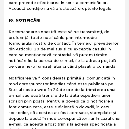
care prevede efectuarea în scris a comunicărilor.
Această condiţie nu vă afectează drepturile legale.
18. NOTIFICĂRI
Recomandarea noastră este să ne transmiteţi, de
preferinţă, toate notificările prin intermediul
formularului nostru de contact. În temeiul prevederilor
din Articolul 20 de mai sus şi cu excepţia cazului în
care se menţionează contrariul, vă putem trimite
notificări fie la adresa de e-mail, fie la adresa poştală
pe care ne-o furnizaţi atunci când plasaţi o comandă.
Notificarea va fi considerată primită şi comunicată în
mod corespunzător imediat când este publicată pe
Site-ul nostru web, în 24 de ore de la trimiterea unui
e-mail sau după trei zile de la data expedierii unei
scrisori prin poştă. Pentru a dovedi că o notificare a
fost comunicată, este suficientă o dovadă, în cazul
scrisorilor, că acestea au fost adresate, ştampilate şi
depuse la poştă în mod corespunzător, iar în cazul unui
e-mail, că acesta a fost trimis la adresa specificată a