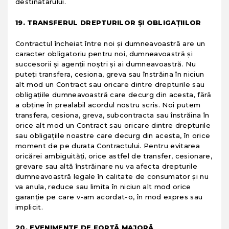
destinatarului.
19. TRANSFERUL DREPTURILOR ȘI OBLIGAȚIILOR
Contractul încheiat între noi şi dumneavoastră are un
caracter obligatoriu pentru noi, dumneavoastră şi
succesorii şi agenţii noştri şi ai dumneavoastră. Nu
puteţi transfera, cesiona, greva sau înstrăina în niciun
alt mod un Contract sau oricare dintre drepturile sau
obligaţiile dumneavoastră care decurg din acesta, fără
a obţine în prealabil acordul nostru scris. Noi putem
transfera, cesiona, greva, subcontracta sau înstrăina în
orice alt mod un Contract sau oricare dintre drepturile
sau obligaţiile noastre care decurg din acesta, în orice
moment de pe durata Contractului. Pentru evitarea
oricărei ambiguităţi, orice astfel de transfer, cesionare,
grevare sau altă înstrăinare nu va afecta drepturile
dumneavoastră legale în calitate de consumator şi nu
va anula, reduce sau limita în niciun alt mod orice
garanţie pe care v-am acordat-o, în mod expres sau
implicit.
20. EVENIMENTE DE FORȚĂ MAJORĂ