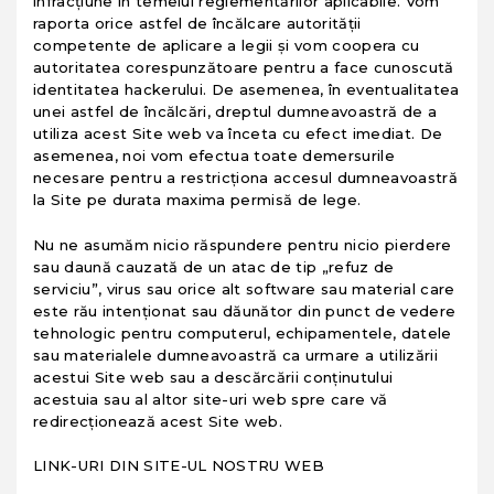
infracţiune în temeiul reglementărilor aplicabile. Vom
raporta orice astfel de încălcare autorităţii
competente de aplicare a legii şi vom coopera cu
autoritatea corespunzătoare pentru a face cunoscută
identitatea hackerului. De asemenea, în eventualitatea
unei astfel de încălcări, dreptul dumneavoastră de a
utiliza acest Site web va înceta cu efect imediat. De
asemenea, noi vom efectua toate demersurile
necesare pentru a restricţiona accesul dumneavoastră
la Site pe durata maxima permisă de lege.
Nu ne asumăm nicio răspundere pentru nicio pierdere
sau daună cauzată de un atac de tip „refuz de
serviciu”, virus sau orice alt software sau material care
este rău intenţionat sau dăunător din punct de vedere
tehnologic pentru computerul, echipamentele, datele
sau materialele dumneavoastră ca urmare a utilizării
acestui Site web sau a descărcării conţinutului
acestuia sau al altor site-uri web spre care vă
redirecţionează acest Site web.
LINK-URI DIN SITE-UL NOSTRU WEB