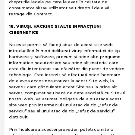
drepturile legale pe care le aveţi în calitate de
consumator şi/sau utilizator sau dreptul de a vă
retrage din Contract.
16. VIRUȘI, HACKING ȘI ALTE INFRACȚIUNI
CIBERNETICE
Nu este permis să faceţi abuz de acest site web
introducând în mod deliberat viruşi informatici de tip
hardware şi software, precum şi orice alte programe
informatice neautorizare sau orice alt material care
este rău intenţionat sau dăunător din punct de vedere
tehnologic. Este interzis să efectuaţi orice încercare
de a avea acces neautorizat la acest Site web, la
serverul care găzduieşte acest Site sau la orice alt
server, computer sau bază de date asociată cu Site-ul
nostru web. Vă asumaţi obligaţia de a nu ataca acest
site web prin intermediul unui atac de tip „refuz de
serviciu” sau al unui atac de tip „refuz de serviciu”
distribuit.
Prin încălcarea acestei prevederi puteţi comite o