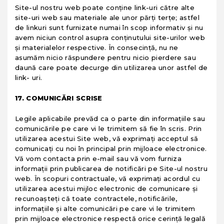
Site-ul nostru web poate conţine link-uri către alte
site-uri web sau materiale ale unor părţi terţe; astfel
de linkuri sunt furnizate numai în scop informativ şi nu
avem niciun control asupra conţinutului site-urilor web
şi materialelor respective. În consecinţă, nu ne
asumăm nicio răspundere pentru nicio pierdere sau
daună care poate decurge din utilizarea unor astfel de
link- uri.
17. COMUNICĂRI SCRISE
Legile aplicabile prevăd ca o parte din informaţiile sau
comunicările pe care vi le trimitem să fie în scris. Prin
utilizarea acestui Site web, vă exprimaţi acceptul să
comunicaţi cu noi în principal prin mijloace electronice.
Vă vom contacta prin e-mail sau vă vom furniza
informaţii prin publicarea de notificări pe Site-ul nostru
web. În scopuri contractuale, vă exprimaţi acordul cu
utilizarea acestui mijloc electronic de comunicare şi
recunoaşteţi că toate contractele, notificările,
informaţiile şi alte comunicări pe care vi le trimitem
prin mijloace electronice respectă orice cerinţă legală