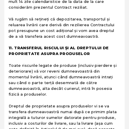
mult 14 zile calendaristice de la data de la care
considerăm prezentul Contract reziliat.
Vă rugăm să reţineţi că depozitarea, transportul şi
reluarea livrării care derivă din rezilierea Contractului
pot presupune un cost adiţional şi vom avea dreptul
de a vă transfera acest cost dumneavoastră.
11. TRANSFERUL RISCULUI ŞI AL DREPTULUI DE
PROPRIETATE ASUPRA PRODUSELOR
Toate riscurile legate de produse (inclusiv pierdere şi
deteriorare) vă vor reveni dumneavoastră din
momentul livrării, atunci când dumneavoastră intraţi
sau când o parte terţă desemnată de către
dumneavoastră, alta decât curierul, intră în posesia
fizică a produselor.
Dreptul de proprietate asupra produselor vi se va
transfera dumneavoastră numai după ce primim plata
integrală a tuturor sumelor datorate pentru produse,
inclusiv a costurilor de livrare, sau la livrare (aşa cum