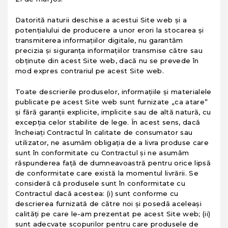
Datorită naturii deschise a acestui Site web şi a
potenţialului de producere a unor erori la stocarea şi
transmiterea informaţiilor digitale, nu garantăm
precizia şi siguranţa informaţiilor transmise către sau
obţinute din acest Site web, dacă nu se prevede în
mod expres contrariul pe acest Site web.
Toate descrierile produselor, informaţiile şi materialele
publicate pe acest Site web sunt furnizate „ca atare”
şi fără garanţii explicite, implicite sau de altă natură, cu
excepţia celor stabilite de lege. În acest sens, dacă
încheiaţi Contractul în calitate de consumator sau
utilizator, ne asumăm obligaţia de a livra produse care
sunt în conformitate cu Contractul şi ne asumăm
răspunderea faţă de dumneavoastră pentru orice lipsă
de conformitate care există la momentul livrării. Se
consideră că produsele sunt în conformitate cu
Contractul dacă acestea: (i) sunt conforme cu
descrierea furnizată de către noi şi posedă aceleaşi
calităţi pe care le-am prezentat pe acest Site web; (ii)
sunt adecvate scopurilor pentru care produsele de