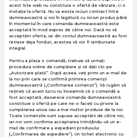
acest Site web nu constituie o ofertă de vânzare, ci o
invitaţie la ofertă. Nu va exista niciun contract între
dumneavoastră şi noi în legătură cu niciun produs până
în momentul în care comanda dumneavoastră este
acceptată în mod expres de către noi. Dacă nu vă
acceptăm oferta, iar din contul dumneavoastră au fost
retrase deja fonduri, acestea vă vor fi rambursate
integral.
Pentru a plasa o comandă, trebuie să urmaţi
procedura online de cumpărare şi să daţi clic pe
„Autorizare plată”. După aceea, veţi primi un e-mail de
la noi prin care se confirmă primirea comenzii
dumneavoastră („Confirmarea comenzii”). Vă rugăm să
reţineţi că acest lucru nu înseamnă că o comandă a
fost acceptată, deoarece comanda dumneavoastră
constituie o ofertă pe care ne-o faceţi cu privire la
cumpărarea unuia sau a mai multor produse de la noi.
Toate comenzile sunt supuse acceptării de către noi,
iar noi vom confirma acceptarea trimiţându-vă un e-
mail de confirmare a expedierii produsului
(„Confirmarea de expediere”). Un tichet electronic cu