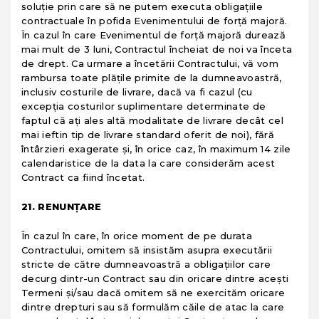
soluţie prin care să ne putem executa obligaţiile
contractuale în pofida Evenimentului de forţă majoră.
În cazul în care Evenimentul de forţă majoră durează
mai mult de 3 luni, Contractul încheiat de noi va înceta
de drept. Ca urmare a încetării Contractului, vă vom
rambursa toate plăţile primite de la dumneavoastră,
inclusiv costurile de livrare, dacă va fi cazul (cu
excepţia costurilor suplimentare determinate de
faptul că aţi ales altă modalitate de livrare decât cel
mai ieftin tip de livrare standard oferit de noi), fără
întârzieri exagerate şi, în orice caz, în maximum 14 zile
calendaristice de la data la care considerăm acest
Contract ca fiind încetat.
21. RENUNȚARE
În cazul în care, în orice moment de pe durata
Contractului, omitem să insistăm asupra executării
stricte de către dumneavoastră a obligaţiilor care
decurg dintr-un Contract sau din oricare dintre aceşti
Termeni şi/sau dacă omitem să ne exercităm oricare
dintre drepturi sau să formulăm căile de atac la care