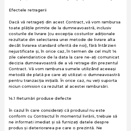
Efectele retragerii
Dacă vă retrageţi din acest Contract, vă vom rambursa
toate plăţile primite de la dumneavoastră, inclusiv
costurile de livrare (cu excepţia costurilor adiţionale
rezultate din selectarea unei metode de livrare alta
decât livrarea standard oferită de noi), fără întârzieri
nejustificate şi, în orice caz, în termen de cel mult 14
zile calendaristice de la data la care ne-aţi comunicat
decizia dumneavoastră de a vă retrage din prezentul
Contract. Vă vom rambursa sumele utilizând aceeaşi
metodă de plată pe care aţi utilizat-o dumneavoastră
pentru tranzacţia iniţială. În orice caz, nu veţi suporta
niciun comision ca rezultat al acestei rambursări.
14.1 Returnări produse defecte
În cazul în care consideraţi că produsul nu este
conform cu Contractul în momentul livrării, trebuie să
ne informati imediat şi să furnizaţi datele despre
produs şi deteriorarea pe care o prezintă. Ne