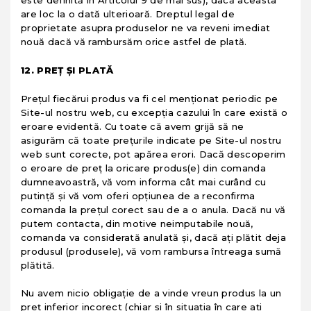
este definită în Articolul 9 de mai sus), dacă aceasta
are loc la o dată ulterioară. Dreptul legal de
proprietate asupra produselor ne va reveni imediat
nouă dacă vă rambursăm orice astfel de plată.
12. PREȚ ȘI PLATĂ
Preţul fiecărui produs va fi cel menţionat periodic pe
Site-ul nostru web, cu excepţia cazului în care există o
eroare evidentă. Cu toate că avem grijă să ne
asigurăm că toate preţurile indicate pe Site-ul nostru
web sunt corecte, pot apărea erori. Dacă descoperim
o eroare de preţ la oricare produs(e) din comanda
dumneavoastră, vă vom informa cât mai curând cu
putinţă şi vă vom oferi opţiunea de a reconfirma
comanda la preţul corect sau de a o anula. Dacă nu vă
putem contacta, din motive neimputabile nouă,
comanda va considerată anulată şi, dacă aţi plătit deja
produsul (produsele), vă vom rambursa întreaga sumă
plătită.
Nu avem nicio obligaţie de a vinde vreun produs la un
preţ inferior incorect (chiar şi în situaţia în care aţi