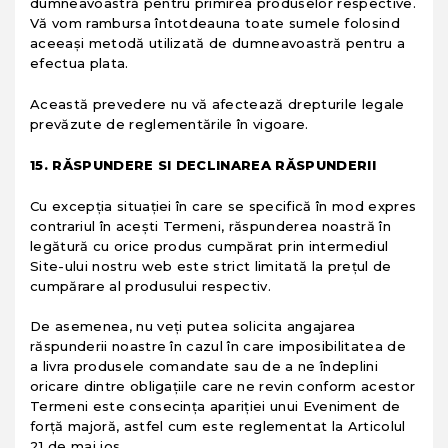
dumneavoastră pentru primirea produselor respective.
Vă vom rambursa întotdeauna toate sumele folosind
aceeaşi metodă utilizată de dumneavoastră pentru a
efectua plata.
Această prevedere nu vă afectează drepturile legale
prevăzute de reglementările în vigoare.
15. RĂSPUNDERE SI DECLINAREA RĂSPUNDERII
Cu excepţia situaţiei în care se specifică în mod expres
contrariul în aceşti Termeni, răspunderea noastră în
legătură cu orice produs cumpărat prin intermediul
Site-ului nostru web este strict limitată la preţul de
cumpărare al produsului respectiv.
De asemenea, nu veţi putea solicita angajarea
răspunderii noastre în cazul în care imposibilitatea de
a livra produsele comandate sau de a ne îndeplini
oricare dintre obligaţiile care ne revin conform acestor
Termeni este consecinţa apariţiei unui Eveniment de
forţă majoră, astfel cum este reglementat la Articolul
21 de mai jos.