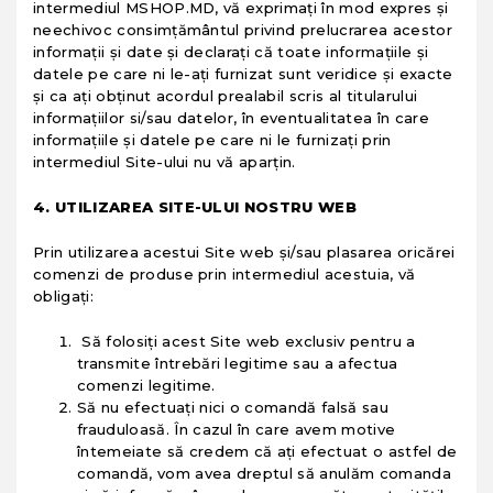
intermediul MSHOP.MD, vă exprimaţi în mod expres şi
neechivoc consimţământul privind prelucrarea acestor
informaţii şi date şi declaraţi că toate informaţiile şi
datele pe care ni le-aţi furnizat sunt veridice şi exacte
şi ca aţi obţinut acordul prealabil scris al titularului
informaţiilor si/sau datelor, în eventualitatea în care
informaţiile şi datele pe care ni le furnizaţi prin
intermediul Site-ului nu vă aparţin.
4. UTILIZAREA SITE-ULUI NOSTRU WEB
Prin utilizarea acestui Site web şi/sau plasarea oricărei
comenzi de produse prin intermediul acestuia, vă
obligaţi:
Să folosiți acest Site web exclusiv pentru a
transmite întrebări legitime sau a afectua
comenzi legitime.
Să nu efectuați nici o comandă falsă sau
frauduloasă. În cazul în care avem motive
întemeiate să credem că ați efectuat o astfel de
comandă, vom avea dreptul să anulăm comanda