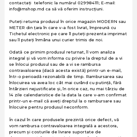
contactați telefonic la numărul 029984111; E-mail:
info@mshop.md ca să vă oferim instrucţiuni.
Puteţi returna produsul în orice magazin MODERN sau
METER din ţara în care v-a fost livrat, împreună cu
Tichetul electronic pe care îl puteţi prezenta imprimat
sau îl puteţi înmâna unui curier trimis de noi.
Odată ce primim produsul returnat, îl vom analiza
integral şi vă vom informa cu privire la dreptul de a vi
se înlocui produsul sau de a vi se rambursa
contravaloarea (dacă acesta există) printr-un e-mail,
într-o perioadă rezonabilă de timp. Rambursarea sau
înlocuirea va avea loc cât mai curând cu putinţă, fără
întârzieri nejustificate şi, în orice caz, nu mai târziu de
14 zile calendaristice de la data la care v-am confirmat
printr-un e-mail că aveţi dreptul la o rambursare sau
înlocuire pentru produsul neconform.
În cazul în care produsele prezintă orice defect, vă
vom rambursa contravaloarea integrală a acestora,
precum şi costurile de livrare suportate de