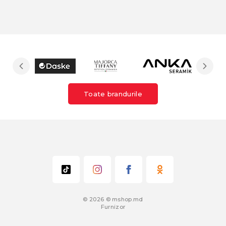
Toate brandurile
© 2026 © mshop.md
Furnizor