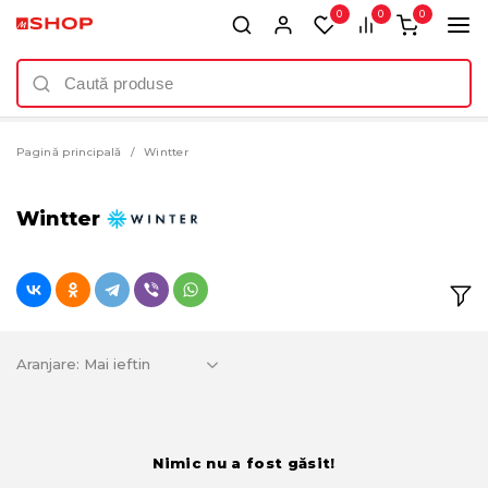
0
0
0
Pagină principală
Wintter
Wintter
Aranjare:
Nimic nu a fost găsit!