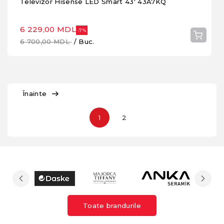
Televizor Hisense LED Smart 43' 43A7KQ
6 229,00 MDL
-7%
6 700,00 MDL
/ Buc.
Înainte
1
2
Toate brandurile