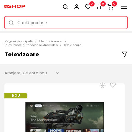
0
0
0
Pagină principală
Electrocasnice
Televizoare și tehnică audio/video
Televizoare
Televizoare
Aranjare:
NOU