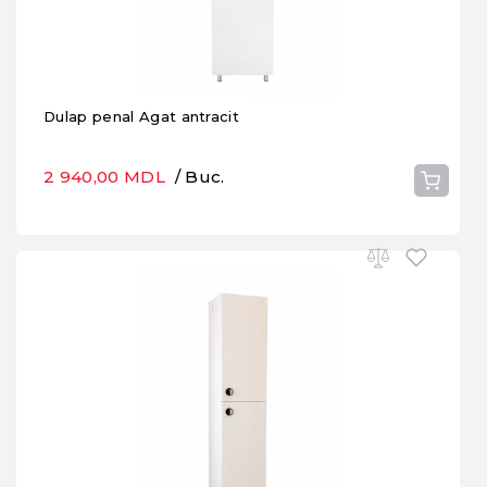
Dulap penal Agat antracit
2 940,00 MDL
/ Buc.