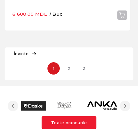
6 600,00 MDL
/ Buc.
Înainte
1
2
3
Toate brandurile