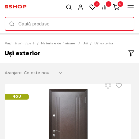
0
0
0
Pagină principală
Materiale de finisare
Uși
Uși exterior
Uși exterior
Aranjare:
NOU