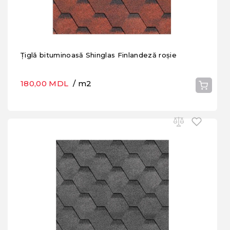
Țiglă bituminoasă Shinglas Finlandeză roșie
180,00 MDL
/ m2