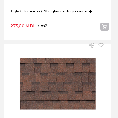
Țiglă bituminoasă Shinglas cantri ранчо коф.
275,00 MDL
/ m2