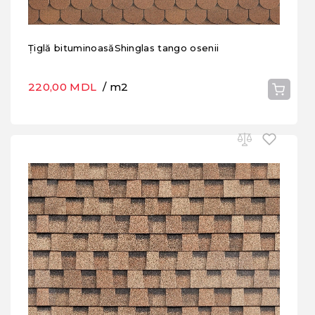
Țiglă bituminoasăShinglas tango osenii
220,00 MDL
/ m2