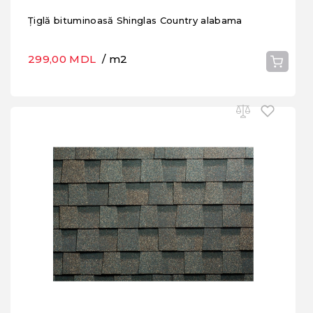
Țiglă bituminoasă Shinglas Country alabama
299,00 MDL
/ m2