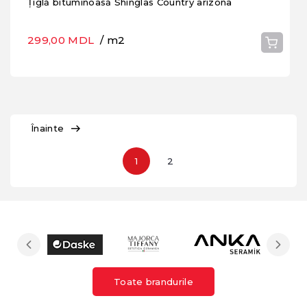
Țiglă bituminoasă Shinglas Country arizona
299,00 MDL
/ m2
Înainte
1
2
Toate brandurile