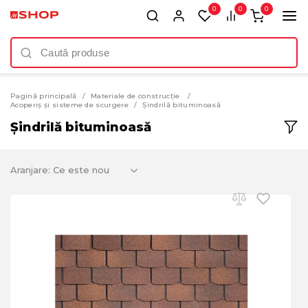
0
0
0
Pagină principală
Materiale de construcție
Acoperiș și sisteme de scurgere
Șindrilă bituminoasă
Șindrilă bituminoasă
Aranjare: