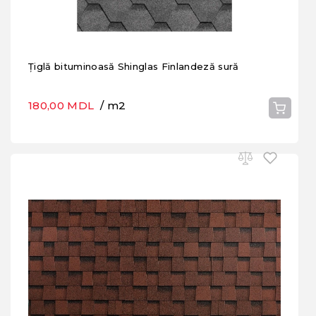
Țiglă bituminoasă Shinglas Finlandeză sură
180,00 MDL
/ m2