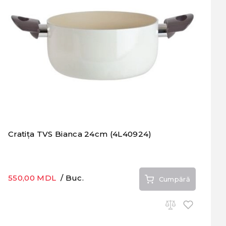
Cratița TVS Bianca 24cm (4L40924)
550,00 MDL
/ Buc.
Cumpără