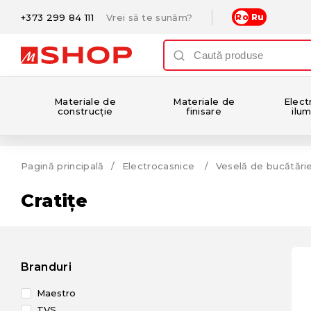
+373 299 84 111
Vrei să te sunăm?
Ro
Ru
Materiale de
Materiale de
Electr
construcție
finisare
ilum
Pagină principală
Electrocasnice
Veselă de bucătări
Cratițe
Branduri
Maestro
TVS