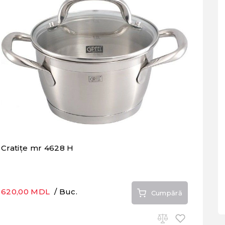
Cratițe mr 4628 H
620,00 MDL
/ Buc.
Cumpără