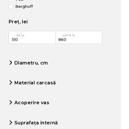
Berghoff
Preț, lei
de la
până la
Diametru, cm
Material carcasă
Acoperire vas
Suprafața internă