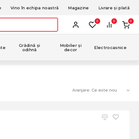
e
Vino în echipa noastră
Magazine
Livrare și plată
0
0
0
Grădină și
Mobilier și
nte
Electrocasnice
odihnă
decor
Aranjare: