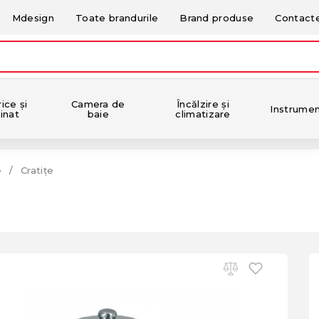
Mdesign
Toate brandurile
Brand produse
Contact
ice și
Camera de
Încălzire și
Instrume
inat
baie
climatizare
e
Cratițe