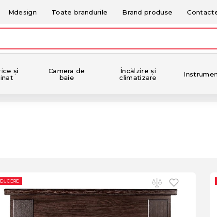
Mdesign
Toate brandurile
Brand produse
Contact
ice și
Camera de
Încălzire și
Instrume
inat
baie
climatizare
EDUCERE