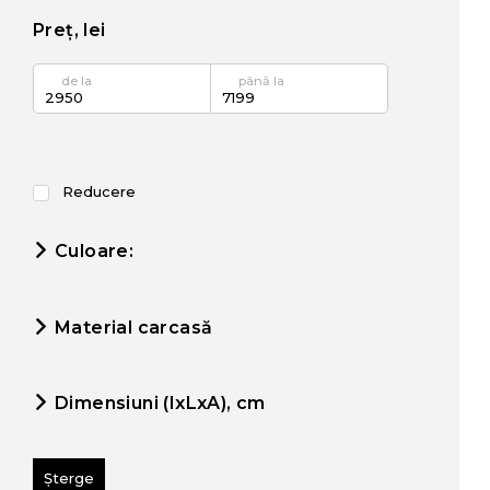
Preț, lei
de la
până la
Reducere
Culoare:
Material carcasă
Dimensiuni (IxLxA), cm
Șterge