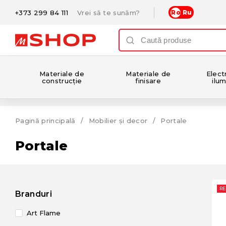
+373 299 84 111
Vrei să te sunăm?
Ro
Ru
Materiale de
Materiale de
Electr
construcție
finisare
ilum
Pagină principală
Mobilier și decor
Portale
Portale
R
Branduri
Art Flame