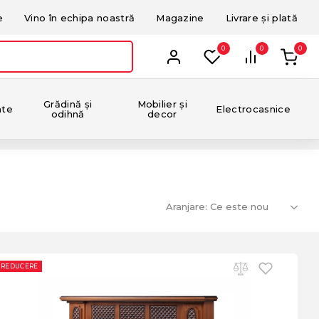
e
Vino în echipa noastră
Magazine
Livrare și plată
0
0
0
Grădină și
Mobilier și
nte
Electrocasnice
odihnă
decor
Aranjare:
REDUCERE