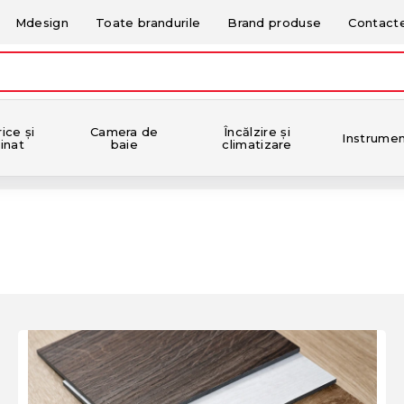
Mdesign
Toate brandurile
Brand produse
Contact
ice și
Camera de
Încălzire și
Instrume
inat
baie
climatizare