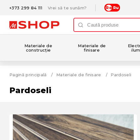
+373 299 84 111
Vrei să te sunăm?
Ro
Ru
Materiale de
Materiale de
Electr
construcție
finisare
ilum
Pagină principală
Materiale de finisare
Pardoseli
Pardoseli