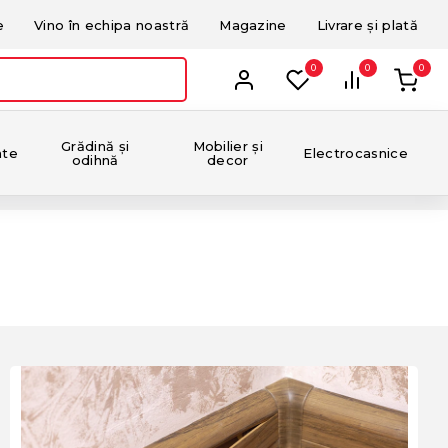
e
Vino în echipa noastră
Magazine
Livrare și plată
0
0
0
Grădină și
Mobilier și
nte
Electrocasnice
odihnă
decor