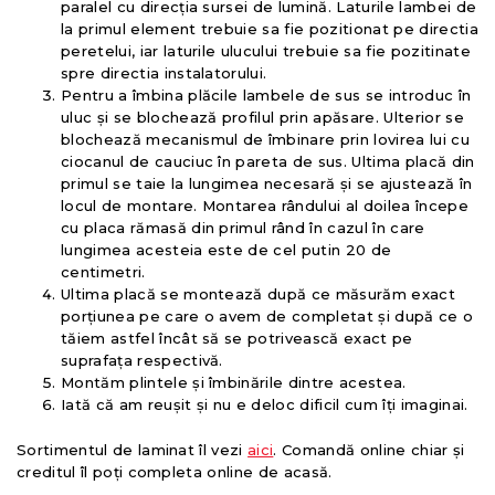
paralel cu direcția sursei de lumină. Laturile lambei de
la primul element trebuie sa fie pozitionat pe directia
peretelui, iar laturile ulucului trebuie sa fie pozitinate
spre directia instalatorului.
Pentru a îmbina plăcile lambele de sus se introduc în
uluc și se blochează profilul prin apăsare. Ulterior se
blochează mecanismul de îmbinare prin lovirea lui cu
ciocanul de cauciuc în pareta de sus. Ultima placă din
primul se taie la lungimea necesară și se ajustează în
locul de montare. Montarea rândului al doilea începe
cu placa rămasă din primul rând în cazul în care
lungimea acesteia este de cel putin 20 de
centimetri.
Ultima placă se montează după ce măsurăm exact
porțiunea pe care o avem de completat și după ce o
tăiem astfel încât să se potrivească exact pe
suprafața respectivă.
Montăm plintele și îmbinările dintre acestea.
Iată că am reușit și nu e deloc dificil cum îți imaginai.
Sortimentul de laminat îl vezi
aici
. Comandă online chiar și
creditul îl poți completa online de acasă.