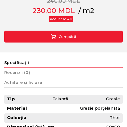
240,00 MDL
230,00
MDL
/ m2
Reducere 4%
Cumpără
Specificații
Recenzii (0)
Achitare și livrare
Tip
Faianță
Gresie
Material
Gresie porțelanată
Colecția
Thor