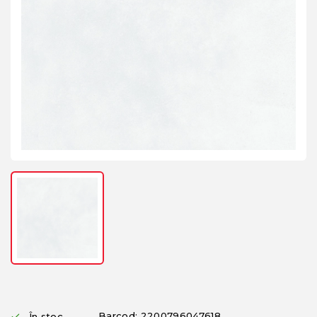
Barcod: 2200796047618
În stoc