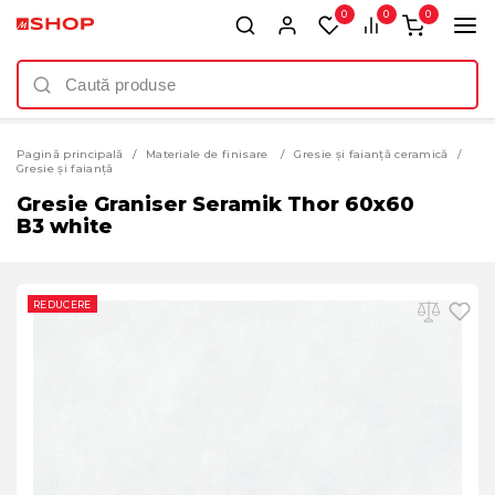
0
0
0
Pagină principală
Materiale de finisare
Gresie și faianță ceramică
Gresie și faianță
Gresie Graniser Seramik Thor 60x60
B3 white
REDUCERE