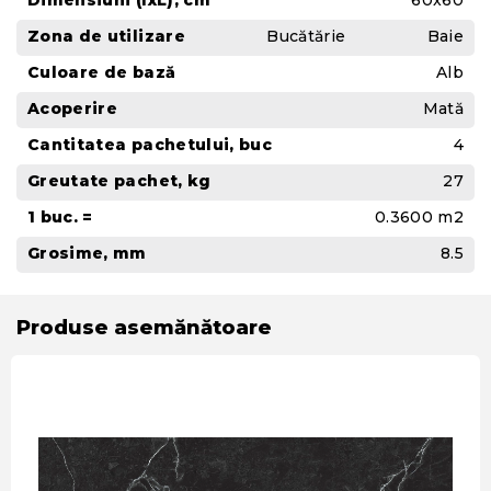
Dimensiuni (IxL), cm
60x60
Zona de utilizare
Bucătărie
Baie
Culoare de bază
Alb
Acoperire
Mată
Cantitatea pachetului, buc
4
Greutate pachet, kg
27
1 buc. =
0.3600 m2
Grosime, mm
8.5
Produse asemănătoare