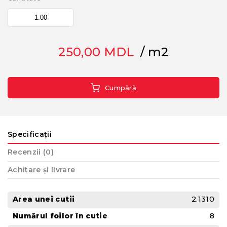
250,00
MDL
/ m2
Cumpără
Specificații
Recenzii (0)
Achitare și livrare
Area unei cutii
2.1310
Numărul foilor în cutie
8