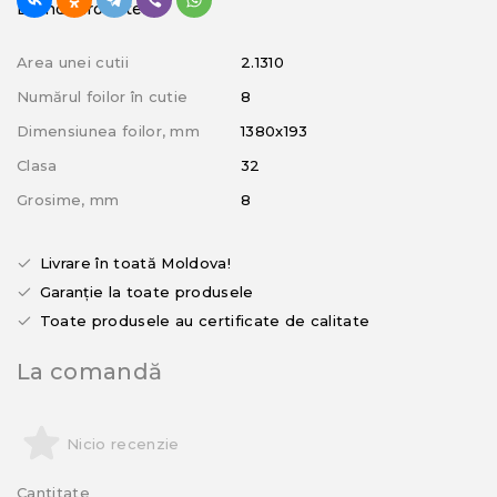
Brand: Kronotex
Area unei cutii
2.1310
Numărul foilor în cutie
8
Dimensiunea foilor, mm
1380x193
Clasa
32
Grosime, mm
8
Livrare în toată Moldova!
Garanție la toate produsele
Toate produsele au certificate de calitate
La comandă
Nicio recenzie
Cantitate