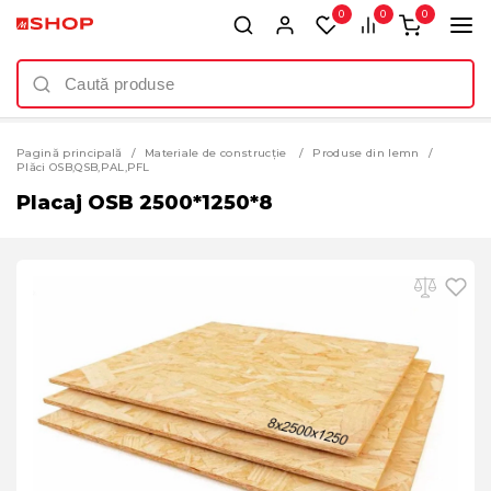
0
0
0
Pagină principală
Materiale de construcție
Produse din lemn
Plăci OSB,QSB,PAL,PFL
Placaj OSB 2500*1250*8