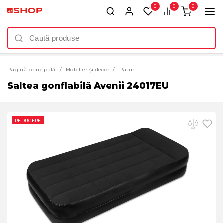
0
0
0
Pagină principală
Mobilier și decor
Paturi
Saltea gonflabilă Avenii 24017EU
REDUCERE