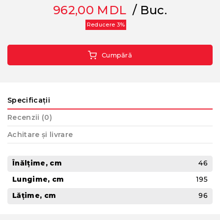
962,00
MDL
/ Buc.
Reducere 3%
Cumpără
Specificații
Recenzii (0)
Achitare și livrare
Înălțime, cm
46
Lungime, cm
195
Lățime, cm
96