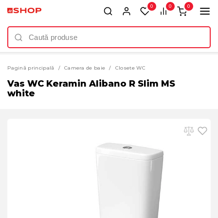
0
0
0
Pagină principală
Camera de baie
Closete WC
Vas WC Keramin Alibano R Slim MS
white