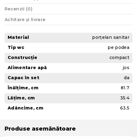
Recenzii (0)
Achitare și livrare
Material
porțelan sanitar
Tip wc
pe podea
Construcție
compact
Alimentare apă
jos
Capac în set
da
Înălțime, cm
81.7
Lățime, сm
35.4
Adâncime, cm
63.5
Produse asemănătoare