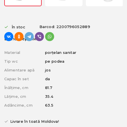
Barcod: 2200796052889
În stoc
Brand: Керамин
Material
porțelan sanitar
Tip wc
pe podea
Alimentare apă
jos
Capac în set
da
Înălțime, cm
81.7
Lățime, сm
35.4
Adâncime, cm
63.5
Livrare în toată Moldova!