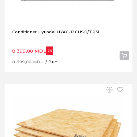
Condiționer Hyundai HYAC-12CHSD/TP51
8 399,00 MDL
-3%
8 699,00 MDL
/ Buc.