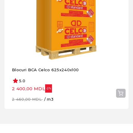
Blocuri BCA Celco 625x240x100
5.0
2 400,00 MDL
-2%
2 460,00 MDL
/ m3