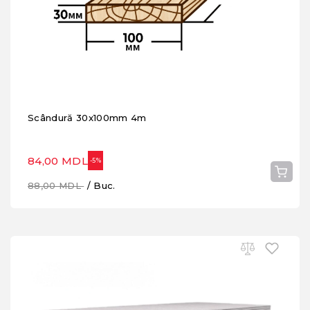
Scândură 30x100mm 4m
84,00 MDL
-5%
88,00 MDL
/ Buc.